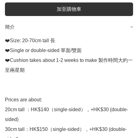
加至購物車
簡介
−
❤️Size: 20-70cm tall 長

❤️Single or double-sided 單面/雙面

❤️Cushion takes about 1-2 weeks to make 製作時間大約一
至兩星期

Prices are about: 

20cm tall ：HK$140（single-sided），+HK$30 (double-
sided)

30cm tall：HK$150（single-sided），+HK$30 (double-