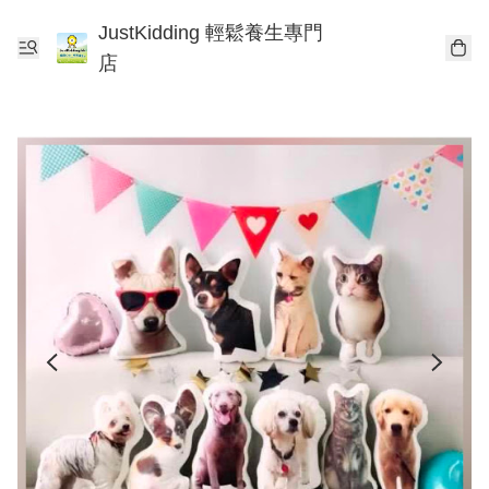
JustKidding 輕鬆養生專門
店