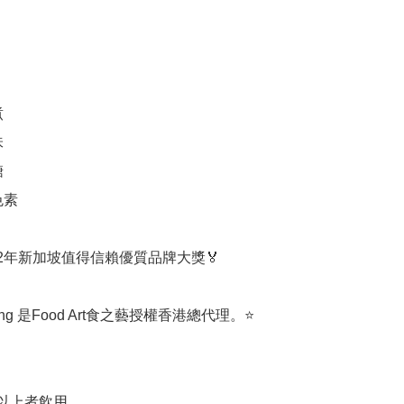






素

22年新加坡值得信賴優質品牌大獎🏅

dding 是Food Art食之藝授權香港總代理。⭐️

歲以上者飲用
