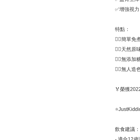
✅增強視力

特點：

👍🏻簡單免煮
👍🏻天然原味
👍🏻無添加糖
👍🏻無人造色
🏅榮獲20
⭐️JustKi
飲食建議：

- 適合12