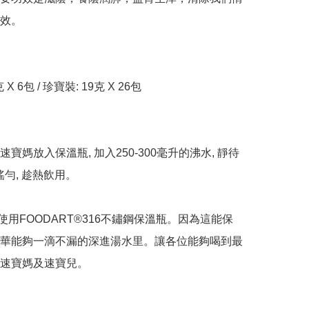
效。

X 6包 / 珍寶裝: 19克 X 26包

寶媽放入保溫瓶, 加入250-300毫升的沸水, 靜待
搖勻, 趁熱飲用。

議使用FOODART®316不鏽鋼保溫瓶。因為這能保
華能夠一滴不漏的深進湯水里。讓各位能夠喝到最
速寶媽及速寶兒。
