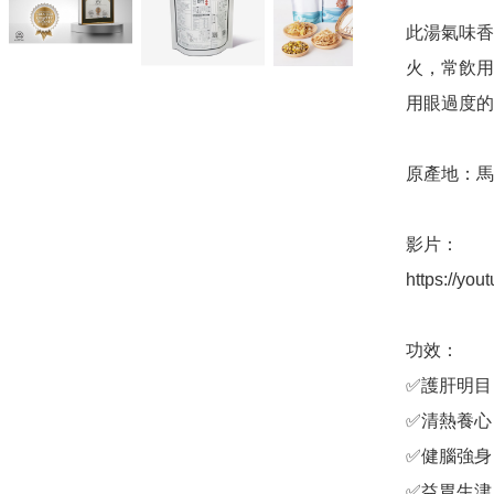
此湯氣味香
火，常飲用
用眼過度的
原產地：馬
影片：

https://you
功效：

✅護肝明目

✅清熱養心

✅健腦強身

✅益胃生津
