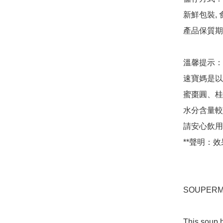
新鮮包裝,
產品保質期
溫馨提示：

速寶媽是以
蜜棗圓、桂
水分含量較
請安心飲用
**聲明：效
SOUPERM
This soup h