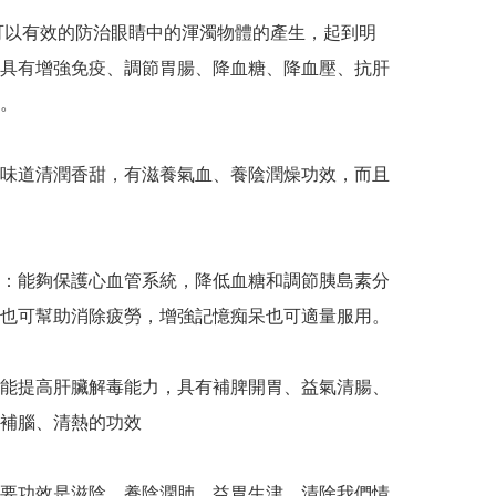
 可以有效的防治眼睛中的渾濁物體的產生，起到明
具有增強免疫、調節胃腸、降血糖、降血壓、抗肝
。

：味道清潤香甜，有滋養氣血、養陰潤燥功效，而且
須：能夠保護心血管系統，降低血糖和調節胰島素分
也可幫助消除疲勞，增強記憶痴呆也可適量服用。

：能提高肝臟解毒能力，具有補脾開胃、益氣清腸、
補腦、清熱的功效

主要功效是滋陰，養陰潤肺，益胃生津，清除我們情