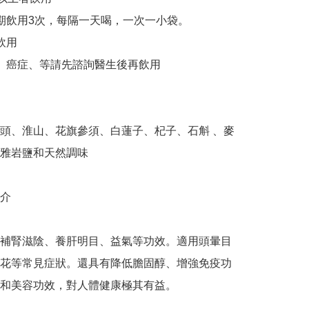
星期飲用3次，每隔一天喝，一次一小袋。

飲用

群、癌症、等請先諮詢醫生後再飲用

頭、淮山、花旗參須、白蓮子、杞子、石斛 、麥
雅岩鹽和天然調味

介

有補腎滋陰、養肝明目、益氣等功效。適用頭暈目
花等常見症狀。還具有降低膽固醇、增強免疫功
和美容功效，對人體健康極其有益。
