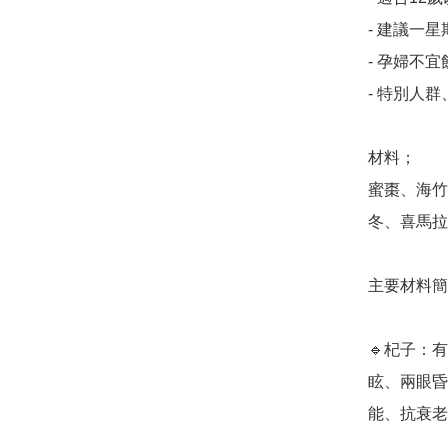
- 建議一
- 孕婦不宜
- 特別人
材料；

蜜棗、海竹
冬、喜馬拉
主要材料簡
🔹杞子：
眩、兩眼昏
能、抗衰老