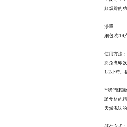
緒煩躁的功
淨重:

細包裝:19克 
使用方法；

將免煮即飲速
1-2小時。
**我們建
證食材的精
天然滋味的
儲存方式：
