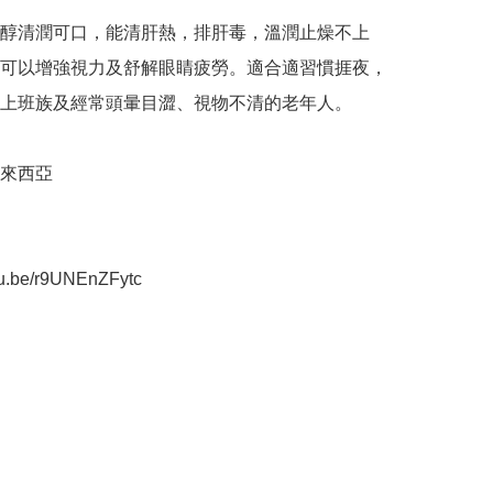
醇清潤可口，能清肝熱，排肝毒，溫潤止燥不上
可以增強視力及舒解眼睛疲勞。適合適習慣捱夜，
上班族及經常頭暈目澀、視物不清的老年人。

來西亞

tu.be/r9UNEnZFytc
