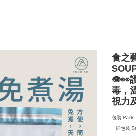
食之藝
SOU
👁
毒，
視力
包裝 Pack
細包裝 Sma