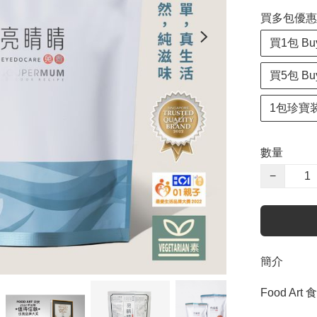
買多包優惠 Spe
買1包 Buy
買5包 Buy
1包珍寶装+保
數量
−
簡介
Food A