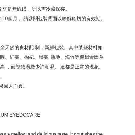
 食材是無硫磺，所以需冷藏保存。

: 10個月 。請參閱包裝背面以瞭解確切的有效期。

全天然的食材配 制，新鮮包裝。其中某些材料如
圓、紅棗、枸杞、黑棗, 熟地、海竹等偶爾會因為
高 ，而導致湯袋少許潮濕。 這都是正常的現象。
。

果因人而異。

UM EYEDOCARE 

as a mellow and delicious taste. It nourishes the 