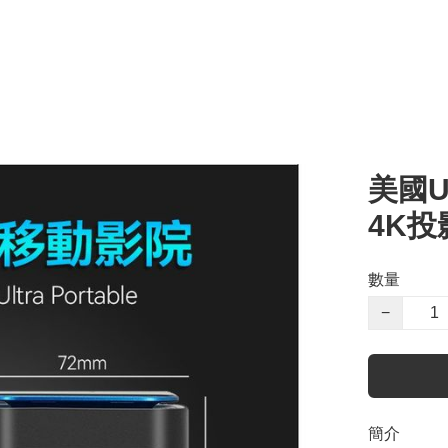
美國U
4K投
數量
−
簡介