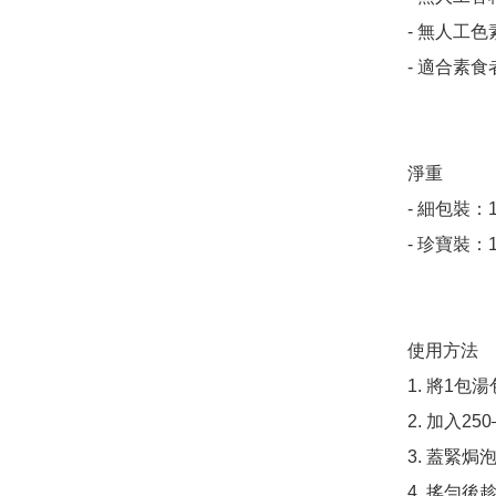
- 無人工色素
- 適合素食者
淨重

- 細包裝：1
- 珍寶裝：1
使用方法

1. 將1包
2. 加入25
3. 蓋緊焗泡
4. 搖勻後