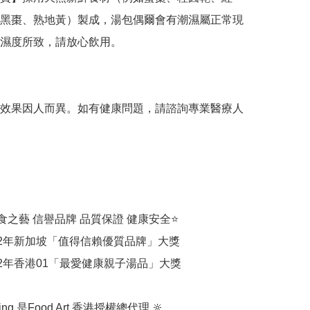
黑棗、熟地黃）製成，湯包偶爾會有潮濕屬正常現
濕度所致，請放心飲用。

效果因人而異。如有健康問題，請諮詢專業醫療人
Art 食之藝 信譽品牌 品質保證 健康安全⭐️

022年新加坡「值得信賴優質品牌」大獎

22年香港01「最愛健康親子湯品」大獎

dding 是Food Art 香港授權總代理 🔆
