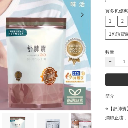
買多包優惠 Spe
1
2
1包珍寶装+保
數量
−
簡介
⭐️【舒肺寶】
潤肺止咳，