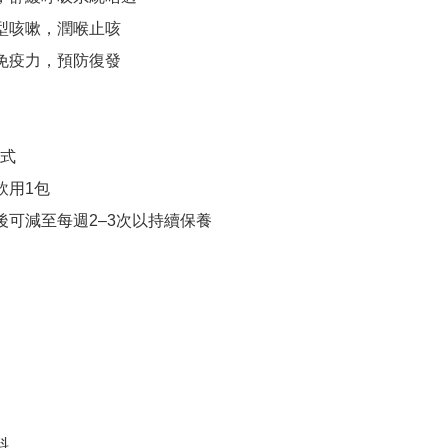
痰型咳嗽，潤喉止咳

體免疫力，預防復發

式

飲用1包

後可減至每週2–3次以持續保養


