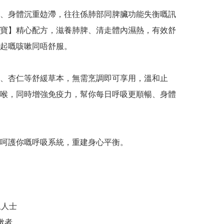
、身體沉重攰滯，往往係肺部同脾臟功能失衡嘅訊
寶】精心配方，滋養肺脾、清走體內濕熱，有效舒
起嘅咳嗽同唔舒服。

、杏仁等舒緩草本，無需烹調即可享用，溫和止
喉，同時增強免疫力，幫你每日呼吸更順暢、身體
呵護你嘅呼吸系統，重建身心平衡。

人士

嗽者
