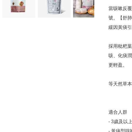
當咳嗽反覆
號。【舒肺
緩因黃痰引
採用枇杷葉
咳、化痰潤
更輕盈。

等天然草本
適合人群

- 3歲及以上
- 黃痰型咳