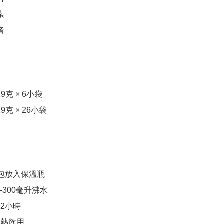




9克 × 6小袋

9克 × 26小袋

湯包放入保溫瓶

0–300毫升沸水

2小時

趁熱飲用
