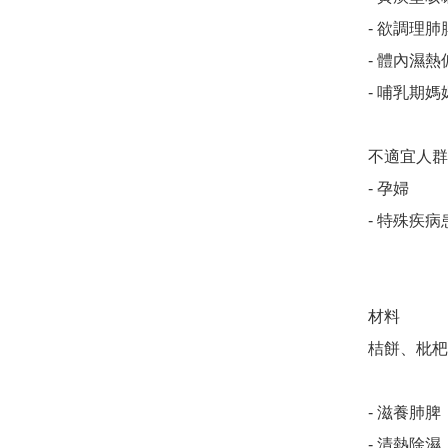
- 欲調理
- 體內濕熱
- 哺乳期
不適宜人群

- 孕婦

- 特殊疾
材料

桔餅、枇杷
- 滋養肺脾
- 清熱除