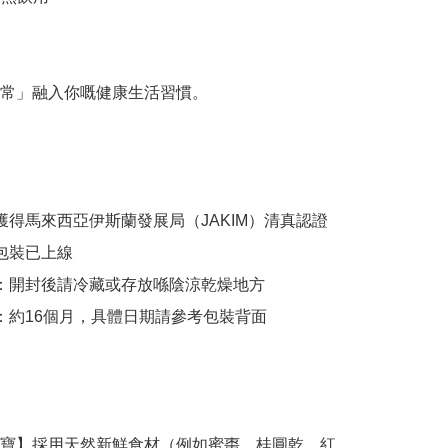
常」融入你嘅健康生活習慣。

已獲得馬來西亞伊斯蘭發展局（JAKIM）清真認證

包裝已上線

式：開封後請冷藏或存放喺陰涼乾燥地方

限：約16個月，具體日期請參考包裝背面

寶】採用天然新鮮食材（例如蜜棗、桂圓乾、紅