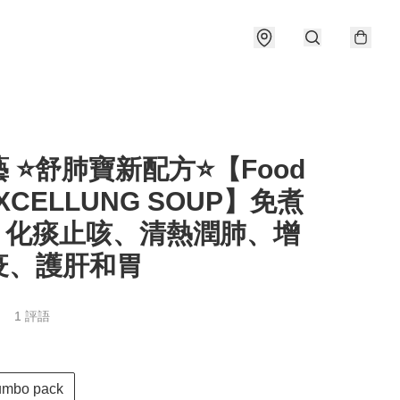
 ⭐️舒肺寶新配方⭐️【Food
EXCELLUNG SOUP】免煮
- 化痰止咳、清熱潤肺、增
疫、護肝和胃
1 評語
mbo pack