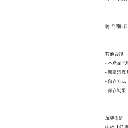
將「潤肺日
其他資訊

- 本產品
- 新版清真
- 儲存方
- 保存期
溫馨提醒

由於【舒肺