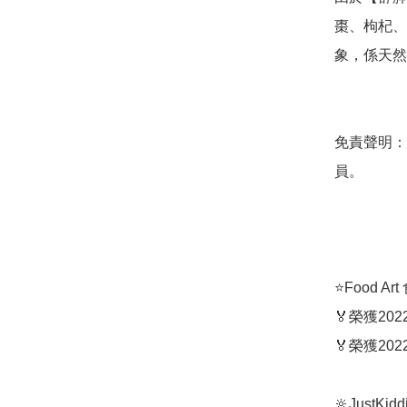
棗、枸杞、
象，係天然
免責聲明：
員。

⭐️Food 
🏅榮獲2
🏅榮獲20
🔆JustKi