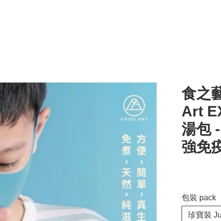
食之藝
Art 
湯包 
強免
包裝 pack
珍寶裝 Ju