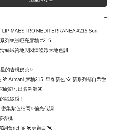
−
  LIP MAESTRO MEDITERRANEA #215 Sun 

列絲絨啞亮唇釉 #215

滑絲絨質地與閃爍啞緻大地色調

土星的杏桃奶茶✨

 🤎 Armani 唇釉215  早春新色 🌸 新系列都自帶微
 唇釉質地 出名夠滑🤤

的絲絨感！

有密集紫色細閃✨偏光低調

茶杏桃

棕調會rich啲 🥰更顯白 💓