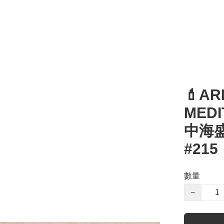
💄AR
MEDI
中海
#215
數量
−