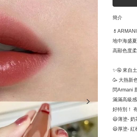
簡介
💄ARMANI
地中海盛夏系
高顯色度柔
✨🤤 來自
🥳 大熱新色
閃Armani
滿滿高級感
好特別！ 
😃薄塗- 奶
😃厚塗- 紅