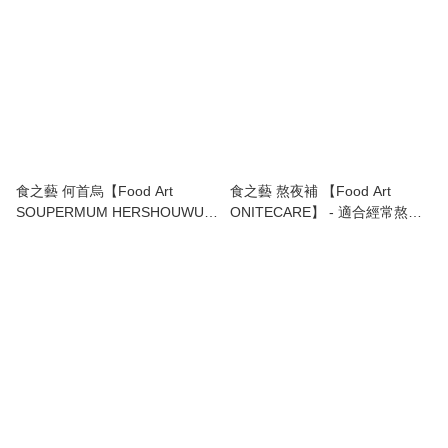
食之藝 何首烏【Food Art
食之藝 熬夜補 【Food Art
SOUPERMUM HERSHOUWU】
ONITECARE】 - 適合經常熬
烏髮養顏、養血益肝️，有效助您
夜，上火口氣重，肝火旺盛的
減少脫髮、白髮和臉色蒼白的問
人，有助於養肝補腎，改善疲
題
勞。