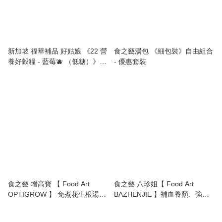
新加坡 福華補品 好姑娘 《22 營
食之藝湯包 《細包裝》自由組合
養好穀糧 - 藍莓🫐 （低糖）》
- 優惠套裝
Good Lady 22 Complete
Nutrimix (Blueberry) - 750g
食之藝 增高寶 【 Food Art
食之藝 八珍姐【 Food Art
OPTIGROW 】 免煮花生根湯🥜
BAZHENJIE 】補血養顏、強腰
促進骨骼，發育生長，富含鈣質
壯骨、調經止痛、潤腸通便
和蛋白質